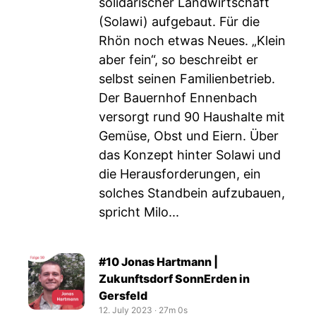
solidarischer Landwirtschaft
(Solawi) aufgebaut. Für die
Rhön noch etwas Neues. „Klein
aber fein“, so beschreibt er
selbst seinen Familienbetrieb.
Der Bauernhof Ennenbach
versorgt rund 90 Haushalte mit
Gemüse, Obst und Eiern. Über
das Konzept hinter Solawi und
die Herausforderungen, ein
solches Standbein aufzubauen,
spricht Milo...
#10 Jonas Hartmann |
Zukunftsdorf SonnErden in
Gersfeld
12. July 2023
‧
27m 0s